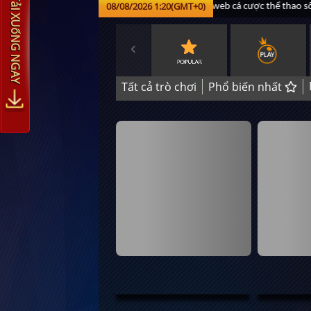
TảI XUốNG NGAY
08/08/2026 1:20(GMT+0)
SBOBET - Trang web cá cược thể thao số 1! Bóng đá, b
Tất cả trò chơi
Phổ biến nhất