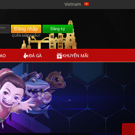
Vietnam
Đăng nhập
Đăng ký
QUÊN MẬT KHẨU?
HAO
ĐÁ GÀ
KHUYẾN MÃI